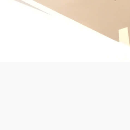
Programme :
aménagement d'un espace de co-working et
création d'un rooftop - LAB 114
Localisation :
Paris
Maîtrise d'ouvrage :
La Foncière des Régions
Architecte :
POK Architecture
Partenaires équipe MOE :
Saguez, AXYS, C2A, BEIE, BET